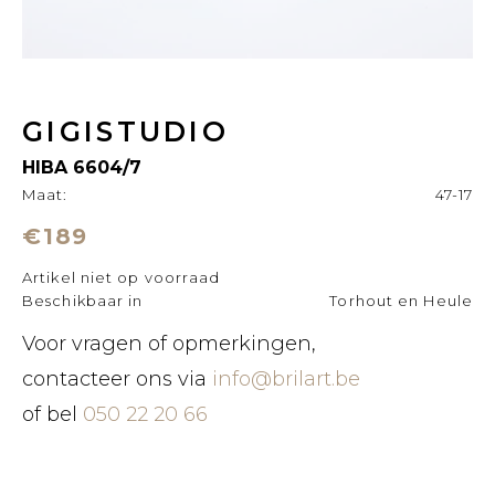
GIGISTUDIO
HIBA 6604/7
Maat:
47-17
€189
Artikel niet op voorraad
Beschikbaar in
Torhout en Heule
Voor vragen of opmerkingen,
contacteer ons via
info@brilart.be
of bel
050 22 20 66