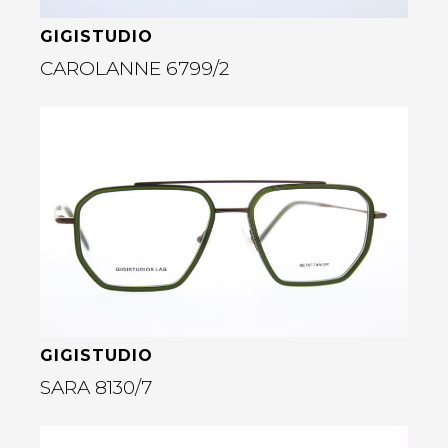
GIGISTUDIO
CAROLANNE 6799/2
Bekijk deze bril
rige
GIGISTUDIO
SARA 8130/7