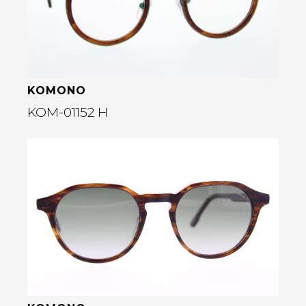
rige
KOMONO
KOM-01152 H
Bekijk deze bril