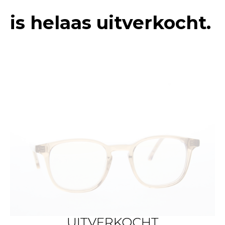
is helaas uitverkocht.
UITVERKOCHT
UITVERKOCHT