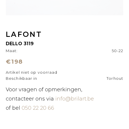
LAFONT
DELLO 3119
Maat:
50-22
€198
Artikel niet op voorraad
Beschikbaar in
Torhout
Voor vragen of opmerkingen,
contacteer ons via
info@brilart.be
of bel
050 22 20 66