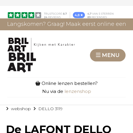
Langskomen? Graag! Maak eerst online een
afspraak.
AFSPRAAK MAKEN
MENU
Online lenzen bestellen?
Nu via de
lenzenshop
webshop
DELLO 3119
De
LAFONT DELLO