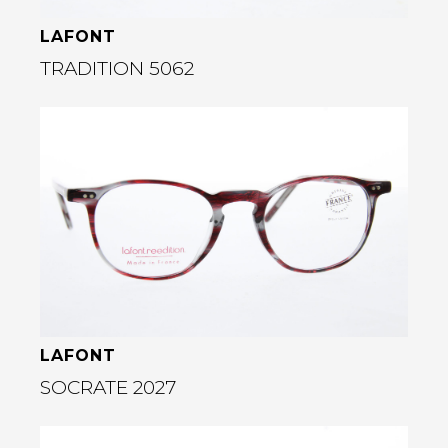
LAFONT
TRADITION 5062
Bekijk deze bril
rige
LAFONT
SOCRATE 2027