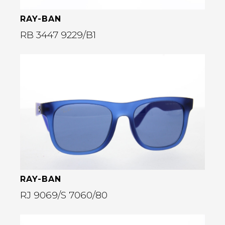
RAY-BAN
RB 3447 9229/B1
Bekijk deze bril
rige
RAY-BAN
RJ 9069/S 7060/80