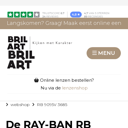
Langskomen? Graag! Maak eerst online een
afspraak.
AFSPRAAK MAKEN
MENU
Online lenzen bestellen?
Nu via de
lenzenshop
webshop
RB 9095V 3685
De
RAY-BAN RB