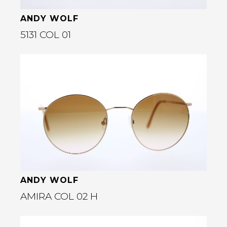
ANDY WOLF
5131 COL 01
Bekijk deze bril
rige
ANDY WOLF
AMIRA COL 02 H