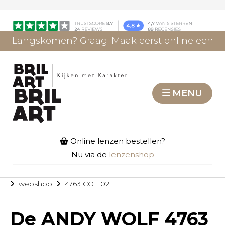
Langskomen? Graag! Maak eerst online een
afspraak.
AFSPRAAK MAKEN
MENU
Online lenzen bestellen?
Nu via de
lenzenshop
webshop
4763 COL 02
De
ANDY WOLF 4763