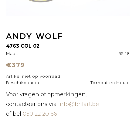
ANDY WOLF
4763 COL 02
Maat:
55-18
€379
Artikel niet op voorraad
Beschikbaar in
Torhout en Heule
Voor vragen of opmerkingen,
contacteer ons via
info@brilart.be
of bel
050 22 20 66