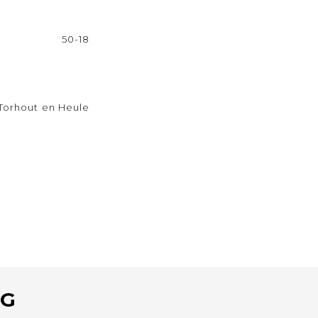
50-18
Torhout en Heule
RG