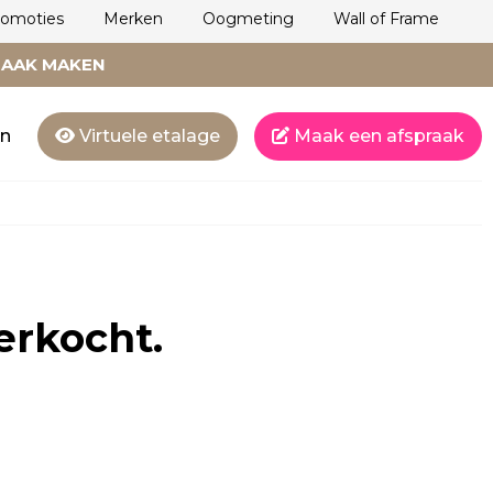
romoties
Merken
Oogmeting
Wall of Frame
RAAK MAKEN
en
Virtuele etalage
Maak een afspraak
erkocht.