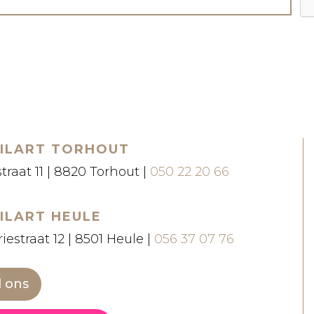
ILART TORHOUT
straat 11 | 8820 Torhout |
050 22 20 66
ILART HEULE
iestraat 12 | 8501 Heule |
056 37 07 76
l ons