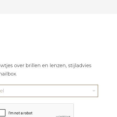
tjes over brillen en lenzen, stijladvies
mailbox.
el