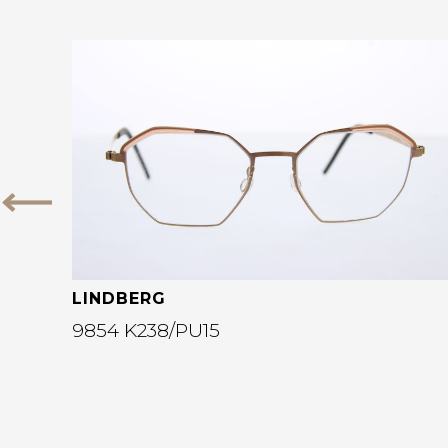
Bekijk deze bril
Vorige
LINDBERG
9854 K238/PU15