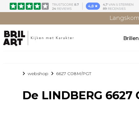
Langskome
Brille
webshop
6627 C08M/PGT
De
LINDBERG 6627