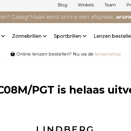
Blog
Winkels
Team
P
n? Graag! Maak eerst online een afspraak.
AFSP
n
Zonnebrillen
Sportbrillen
Lenzen bestell
Online lenzen bestellen? Nu via de
lenzenshop
 C08M/PGT
is helaas uitv
LINDBERG