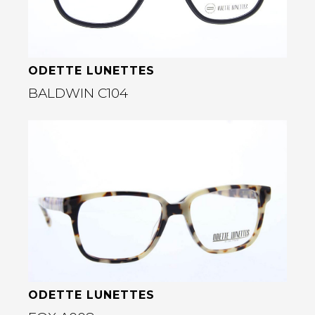
ODETTE LUNETTES
BALDWIN C104
Bekijk deze bril
rige
ODETTE LUNETTES