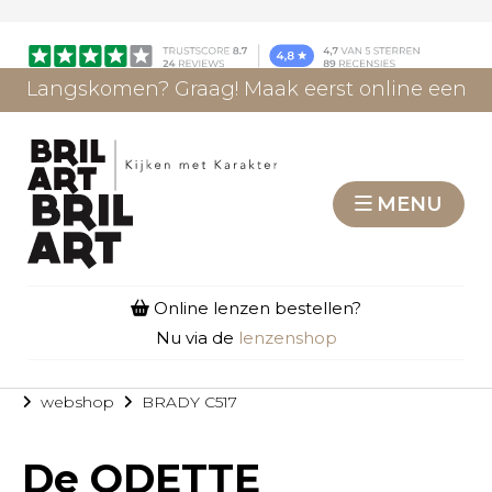
Langskomen? Graag! Maak eerst online een
afspraak.
AFSPRAAK MAKEN
MENU
Online lenzen bestellen?
Nu via de
lenzenshop
webshop
BRADY C517
De
ODETTE