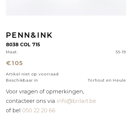
PENN&INK
8038 COL 715
Maat:
55-19
€105
Artikel niet op voorraad
Beschikbaar in
Torhout en Heule
Voor vragen of opmerkingen,
contacteer ons via
info@brilart.be
of bel
050 22 20 66