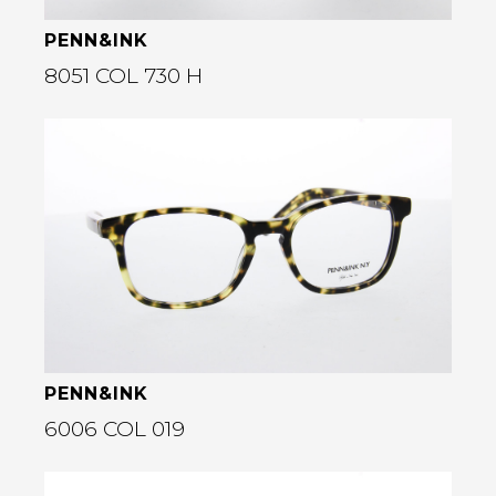
PENN&INK
8051 COL 730 H
Bekijk deze bril
rige
PENN&INK
6006 COL 019