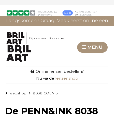
Langskomen? Graag! Maak eerst online een
afspraak.
AFSPRAAK MAKEN
MENU
Online lenzen bestellen?
Nu via de
lenzenshop
webshop
8038 COL 715
De
PENN&INK 8038