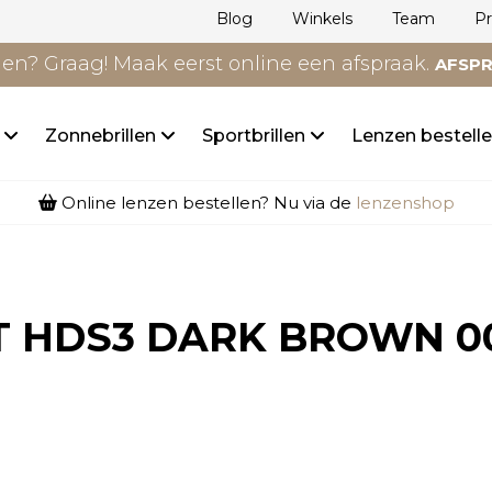
Blog
Winkels
Team
P
n? Graag! Maak eerst online een afspraak.
AFSP
n
Zonnebrillen
Sportbrillen
Lenzen bestell
Online lenzen bestellen? Nu via de
lenzenshop
T HDS3 DARK BROWN 0