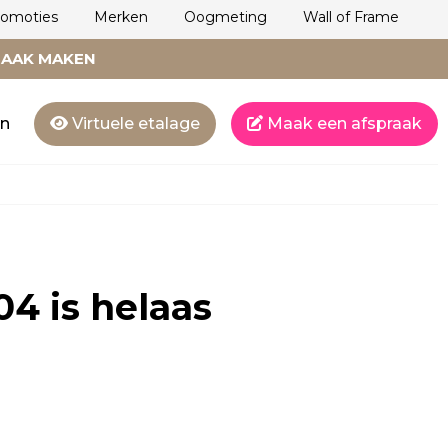
romoties
Merken
Oogmeting
Wall of Frame
RAAK MAKEN
en
Virtuele etalage
Maak een afspraak
04
is helaas