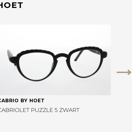
 HOET
Bekijk deze bril
Vo
CABRIO BY HOET
CABRIOLET PUZZLE 5 ZWART