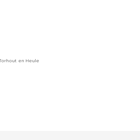
T
Torhout en Heule