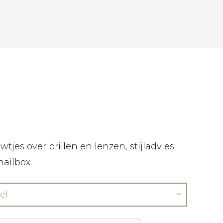
tjes over brillen en lenzen, stijladvies
mailbox.
el