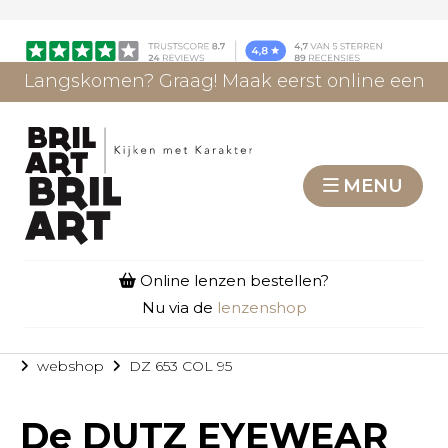
Langskomen? Graag! Maak eerst online een
afspraak.
AFSPRAAK MAKEN
MENU
Online lenzen bestellen?
Nu via de
lenzenshop
webshop
DZ 653 COL 95
De
DUTZ EYEWEAR