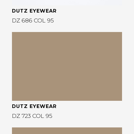
DUTZ EYEWEAR
DZ 686 COL 95
Bekijk deze bril
rige
DUTZ EYEWEAR
DZ 723 COL 95