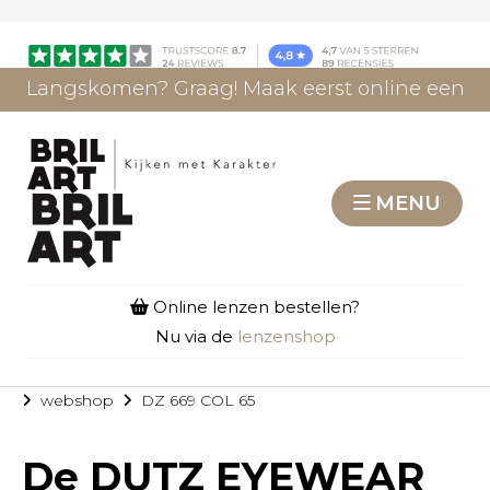
Langskomen? Graag! Maak eerst online een
afspraak.
AFSPRAAK MAKEN
MENU
Online lenzen bestellen?
Nu via de
lenzenshop
webshop
DZ 669 COL 65
De
DUTZ EYEWEAR