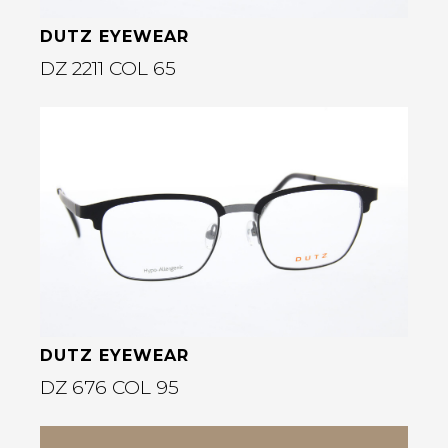
DUTZ EYEWEAR
DZ 2211 COL 65
Bekijk deze bril
rige
DUTZ EYEWEAR
DZ 676 COL 95