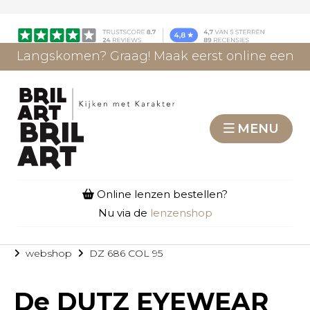
Langskomen? Graag! Maak eerst online een
afspraak.
AFSPRAAK MAKEN
MENU
Online lenzen bestellen?
Nu via de
lenzenshop
webshop
DZ 686 COL 95
De
DUTZ EYEWEAR