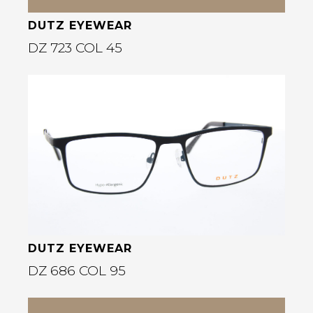
DUTZ EYEWEAR
DZ 723 COL 45
Bekijk deze bril
rige
DUTZ EYEWEAR
DZ 686 COL 95