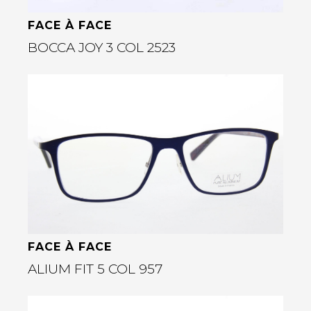
FACE À FACE
BOCCA JOY 3 COL 2523
Bekijk deze bril
rige
FACE À FACE
ALIUM FIT 5 COL 957