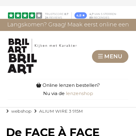
Langskomen? Graag! Maak eerst online een
afspraak.
AFSPRAAK MAKEN
MENU
Online lenzen bestellen?
Nu via de
lenzenshop
webshop
ALIUM WIRE 3 915M
De
FACE À FACE