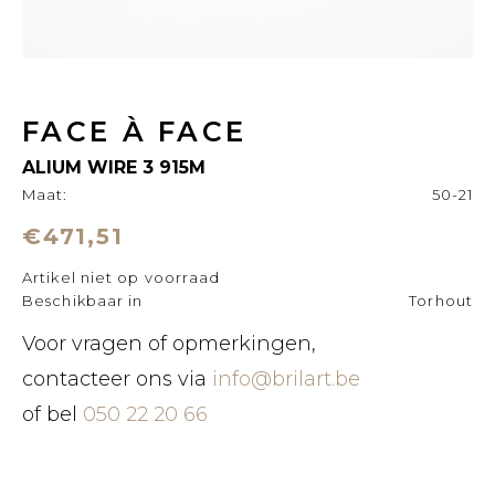
FACE À FACE
ALIUM WIRE 3 915M
Maat:
50-21
€471,51
Artikel niet op voorraad
Beschikbaar in
Torhout
Voor vragen of opmerkingen,
contacteer ons via
info@brilart.be
of bel
050 22 20 66