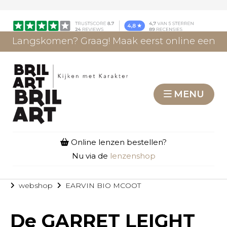
Langskomen? Graag! Maak eerst online een
afspraak.
AFSPRAAK MAKEN
MENU
Online lenzen bestellen?
Nu via de
lenzenshop
webshop
EARVIN BIO MCOOT
De
GARRET LEIGHT