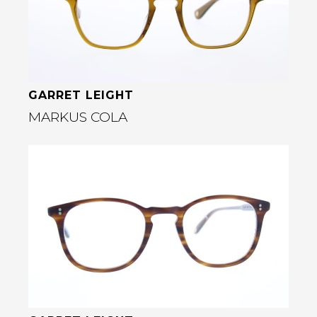
rige
GARRET LEIGHT
MARKUS COLA
Bekijk deze bril