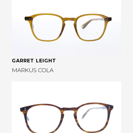
Bekijk deze bril
rige
GARRET LEIGHT
MARKUS COLA
Bekijk deze bril