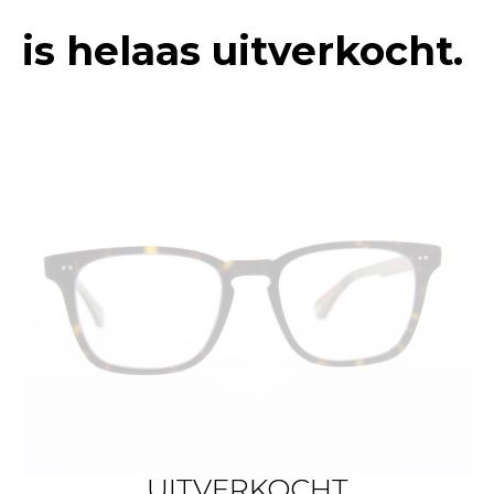
is helaas uitverkocht.
UITVERKOCHT
UITVERKOCHT