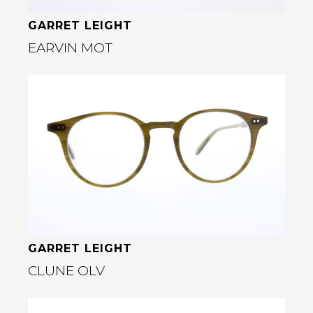
GARRET LEIGHT
EARVIN MOT
Bekijk deze bril
rige
GARRET LEIGHT
CLUNE OLV