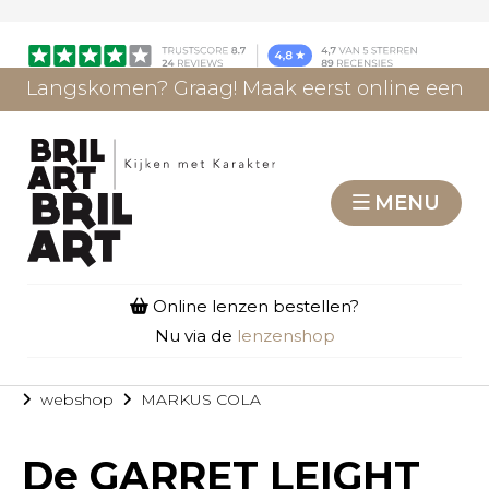
Langskomen? Graag! Maak eerst online een
afspraak.
AFSPRAAK MAKEN
MENU
Online lenzen bestellen?
Nu via de
lenzenshop
webshop
MARKUS COLA
De
GARRET LEIGHT