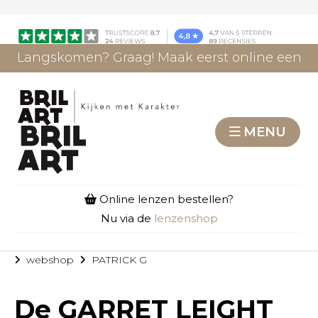
Langskomen? Graag! Maak eerst online een
afspraak.
AFSPRAAK MAKEN
MENU
Online lenzen bestellen?
Nu via de
lenzenshop
webshop
PATRICK G
De
GARRET LEIGHT