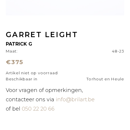
GARRET LEIGHT
PATRICK G
Maat:
48-23
€375
Artikel niet op voorraad
Beschikbaar in
Torhout en Heule
Voor vragen of opmerkingen,
contacteer ons via
info@brilart.be
of bel
050 22 20 66