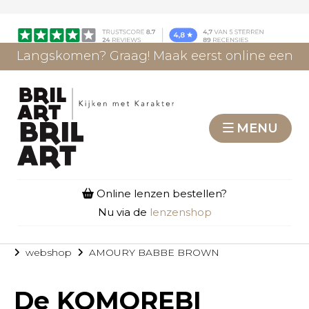
Langskomen? Graag! Maak eerst online een
afspraak.
AFSPRAAK MAKEN
MENU
Online lenzen bestellen?
Nu via de
lenzenshop
webshop
AMOURY BABBE BROWN
De
KOMOREBI