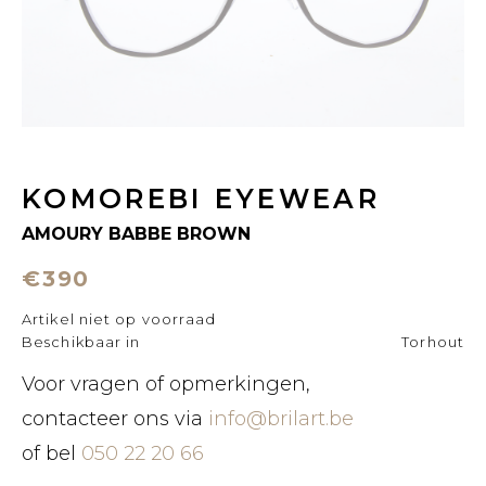
KOMOREBI EYEWEAR
AMOURY BABBE BROWN
€390
Artikel niet op voorraad
Beschikbaar in
Torhout
Voor vragen of opmerkingen,
contacteer ons via
info@brilart.be
of bel
050 22 20 66