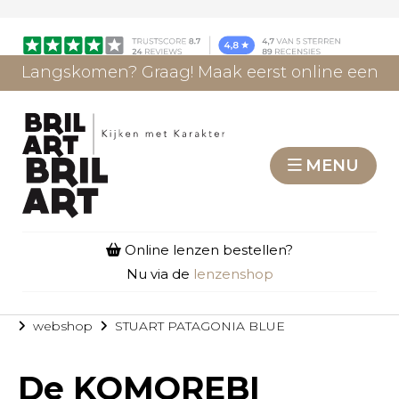
Langskomen? Graag! Maak eerst online een
afspraak.
AFSPRAAK MAKEN
MENU
Online lenzen bestellen?
Nu via de
lenzenshop
webshop
STUART PATAGONIA BLUE
De
KOMOREBI