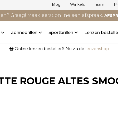
Blog
Winkels
Team
P
n? Graag! Maak eerst online een afspraak.
AFSP
n
Zonnebrillen
Sportbrillen
Lenzen bestell
Online lenzen bestellen? Nu via de
lenzenshop
ETTE ROUGE ALTES SMO