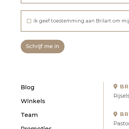
Ik geef toestemming aan Brilart om mi
Schrijf me in
BR
Blog
Rijsel
Winkels
BR
Team
Pastor
Promoties