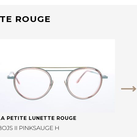
TTE ROUGE
Bekijk deze bril
Vo
LA PETITE LUNETTE ROUGE
BOJS II PINKSAUGE H