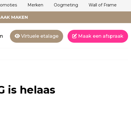
romoties
Merken
Oogmeting
Wall of Frame
RAAK MAKEN
en
Virtuele etalage
Maak een afspraak
G
is helaas