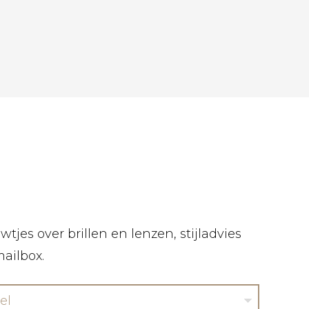
tjes over brillen en lenzen, stijladvies
mailbox.
el