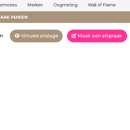
romoties
Merken
Oogmeting
Wall of Frame
RAAK MAKEN
en
Virtuele etalage
Maak een afspraak