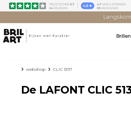
Langskome
Brille
webshop
CLIC 5137
De
LAFONT CLIC 51