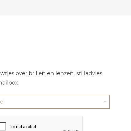
tjes over brillen en lenzen, stijladvies
mailbox.
el