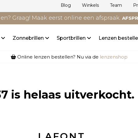
Blog
Winkels
Team
P
n? Graag! Maak eerst online een afspraak.
AFSP
n
Zonnebrillen
Sportbrillen
Lenzen bestell
Online lenzen bestellen? Nu via de
lenzenshop
37
is helaas uitverkocht.
LAFONT