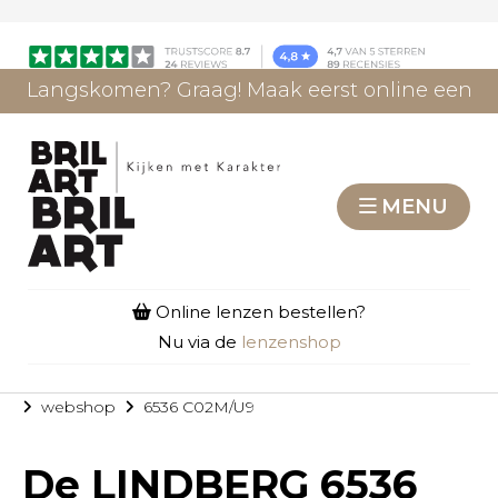
Langskomen? Graag! Maak eerst online een
afspraak.
AFSPRAAK MAKEN
MENU
Online lenzen bestellen?
Nu via de
lenzenshop
webshop
6536 C02M/U9
De
LINDBERG 6536