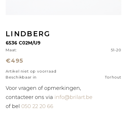
LINDBERG
6536 C02M/U9
Maat:
51-20
€495
Artikel niet op voorraad
Beschikbaar in
Torhout
Voor vragen of opmerkingen,
contacteer ons via
info@brilart.be
of bel
050 22 20 66