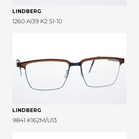
LINDBERG
1260 AI39 K2 51-10
Bekijk deze bril
rige
LINDBERG
9841 K162M/U13