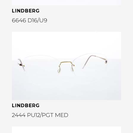
LINDBERG
6646 D16/U9
Bekijk deze bril
rige
LINDBERG
2444 PU12/PGT MED