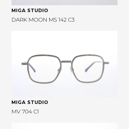
MIGA STUDIO
DARK MOON MS 142 C3
Bekijk deze bril
rige
MIGA STUDIO
MV 704 C1