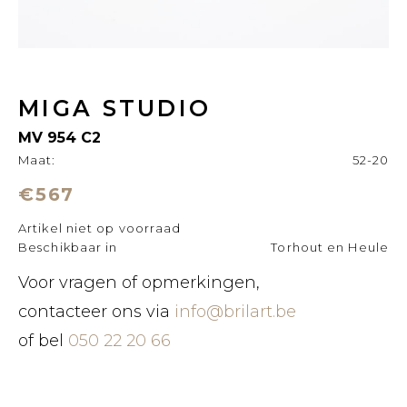
MIGA STUDIO
MV 954 C2
Maat:
52-20
€567
Artikel niet op voorraad
Beschikbaar in
Torhout en Heule
Voor vragen of opmerkingen,
contacteer ons via
info@brilart.be
of bel
050 22 20 66