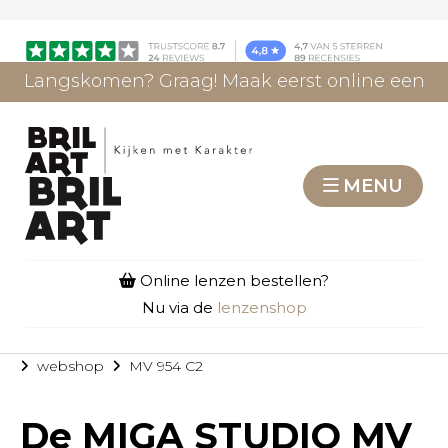
Langskomen? Graag! Maak eerst online een
afspraak.
AFSPRAAK MAKEN
MENU
Online lenzen bestellen?
Nu via de
lenzenshop
webshop
MV 954 C2
De
MIGA STUDIO MV