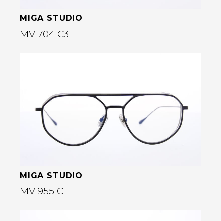
MIGA STUDIO
MV 704 C3
Bekijk deze bril
rige
MIGA STUDIO
MV 955 C1