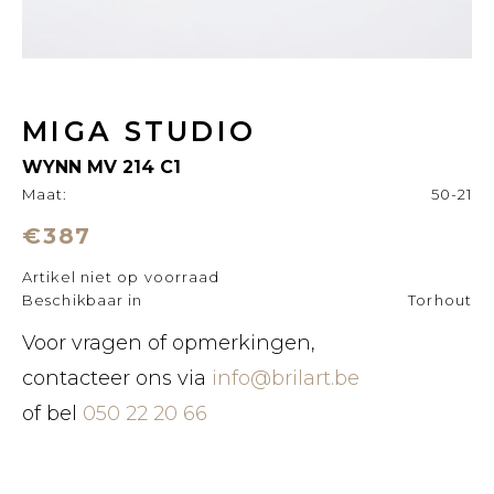
MIGA STUDIO
WYNN MV 214 C1
Maat:
50-21
€387
Artikel niet op voorraad
Beschikbaar in
Torhout
Voor vragen of opmerkingen,
contacteer ons via
info@brilart.be
of bel
050 22 20 66