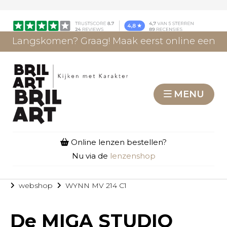
Langskomen? Graag! Maak eerst online een
afspraak.
AFSPRAAK MAKEN
MENU
Online lenzen bestellen?
Nu via de
lenzenshop
webshop
WYNN MV 214 C1
De
MIGA STUDIO