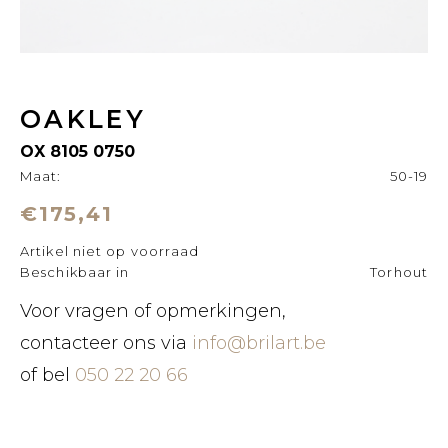
OAKLEY
OX 8105 0750
Maat:
50-19
€175,41
Artikel niet op voorraad
Beschikbaar in
Torhout
Voor vragen of opmerkingen,
contacteer ons via
info@brilart.be
of bel
050 22 20 66