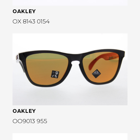
OAKLEY
OX 8143 0154
Bekijk deze bril
rige
OAKLEY
OO9013 955