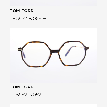
TOM FORD
TF 5952-B 069 H
Bekijk deze bril
rige
TOM FORD
TF 5952-B 052 H