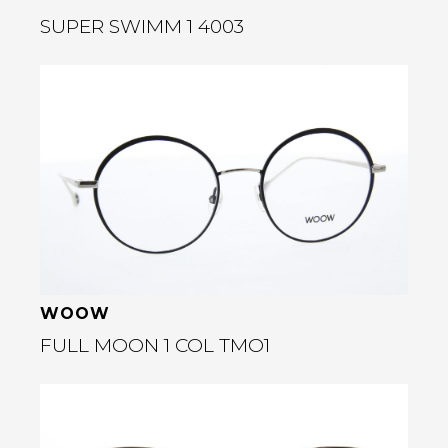
SUPER SWIMM 1 4003
Bekijk deze bril
rige
WOOW
FULL MOON 1 COL TMO1
Bekijk deze bril