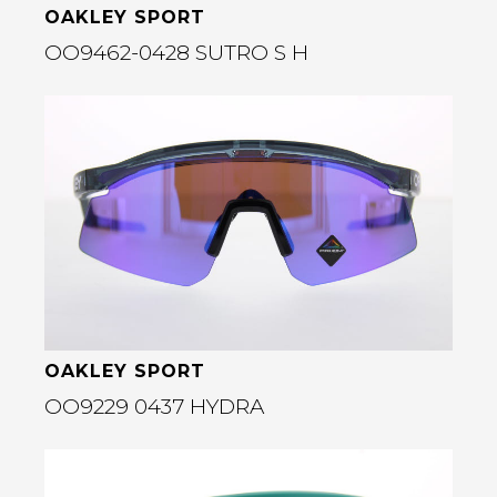
OAKLEY SPORT
OO9462-0428 SUTRO S H
Bekijk deze bril
rige
OAKLEY SPORT
OO9229 0437 HYDRA