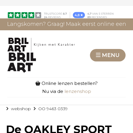
Langskomen? Graag! Maak eerst online een
afspraak.
AFSPRAAK MAKEN
MENU
Online lenzen bestellen?
Nu via de
lenzenshop
webshop
OO 9463 0339
De
OAKLEY SPORT