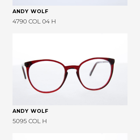
ANDY WOLF
4790 COL 04 H
Bekijk deze bril
rige
ANDY WOLF
5095 COL H