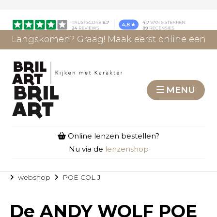
Langskomen? Graag! Maak eerst online een
afspraak.
AFSPRAAK MAKEN
MENU
Online lenzen bestellen?
Nu via de
lenzenshop
webshop
POE COL J
De
ANDY WOLF POE