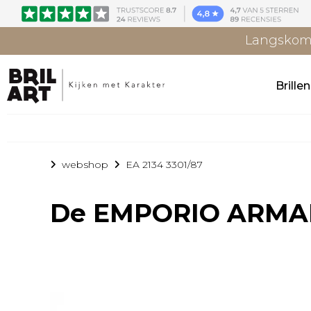
Langskome
Brille
webshop
EA 2134 3301/87
De
EMPORIO ARMANI