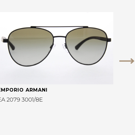
Bekijk deze bril
Vo
EMPORIO ARMANI
EA 2079 3001/8E