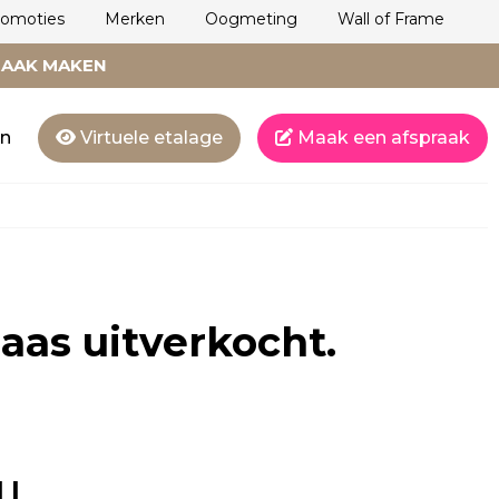
romoties
Merken
Oogmeting
Wall of Frame
RAAK MAKEN
en
Virtuele etalage
Maak een afspraak
laas uitverkocht.
I