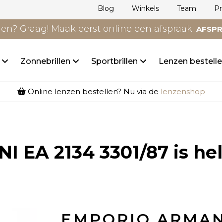
Blog
Winkels
Team
P
n? Graag! Maak eerst online een afspraak.
AFSP
n
Zonnebrillen
Sportbrillen
Lenzen bestell
Online lenzen bestellen? Nu via de
lenzenshop
 EA 2134 3301/87
is he
EMPORIO ARMAN