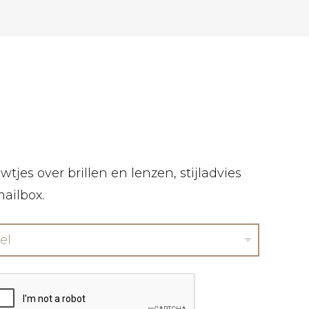
tjes over brillen en lenzen, stijladvies
mailbox.
el