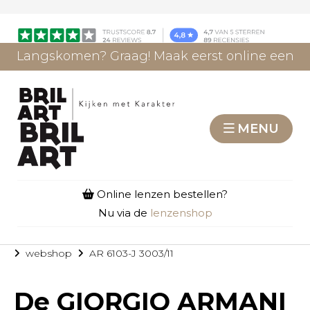
Langskomen? Graag! Maak eerst online een
afspraak.
AFSPRAAK MAKEN
MENU
Online lenzen bestellen?
Nu via de
lenzenshop
webshop
AR 6103-J 3003/11
De
GIORGIO ARMANI