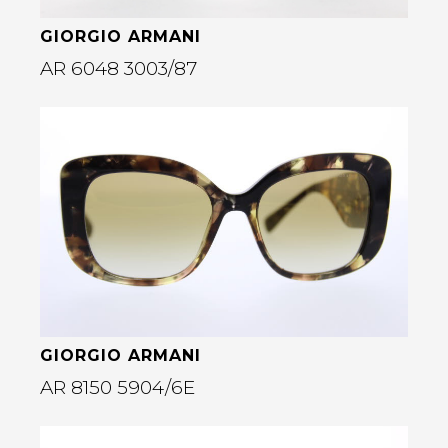
GIORGIO ARMANI
AR 6048 3003/87
Bekijk deze bril
rige
GIORGIO ARMANI
AR 8150 5904/6E