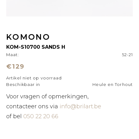
KOMONO
KOM-S10700 SANDS H
Maat:
52-21
€129
Artikel niet op voorraad
Beschikbaar in
Heule en Torhout
Voor vragen of opmerkingen,
contacteer ons via
info@brilart.be
of bel
050 22 20 66