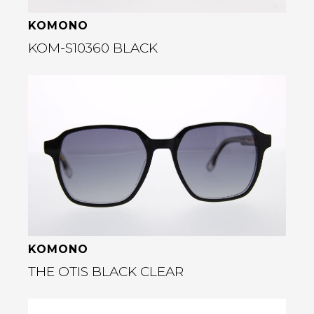
KOMONO
KOM-S10360 BLACK
Bekijk deze bril
rige
KOMONO
THE OTIS BLACK CLEAR