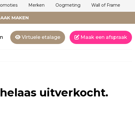
romoties
Merken
Oogmeting
Wall of Frame
RAAK MAKEN
en
Virtuele etalage
Maak een afspraak
 helaas uitverkocht.