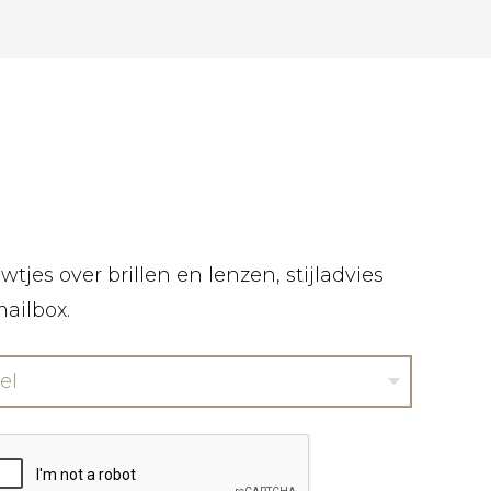
tjes over brillen en lenzen, stijladvies
mailbox.
el