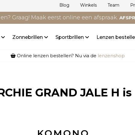
Blog
Winkels
Team
P
n? Graag! Maak eerst online een afspraak.
AFSP
n
Zonnebrillen
Sportbrillen
Lenzen bestell
Online lenzen bestellen? Nu via de
lenzenshop
CHIE GRAND JALE H
is
KOMONO