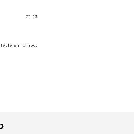
52-23
Heule en Torhout
O