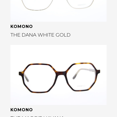
KOMONO
THE DANA WHITE GOLD
Bekijk deze bril
rige
KOMONO