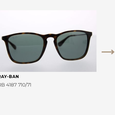
Bekijk deze bril
Vo
RAY-BAN
RB 4187 710/71