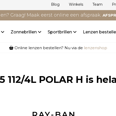
Blog
Winkels
Team
P
n? Graag! Maak eerst online een afspraak.
AFSP
n
Zonnebrillen
Sportbrillen
Lenzen bestell
Online lenzen bestellen? Nu via de
lenzenshop
5 112/4L POLAR H
is hel
RAY-BAN