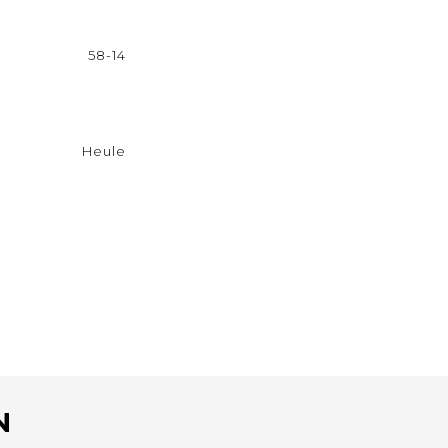
58-14
Heule
N