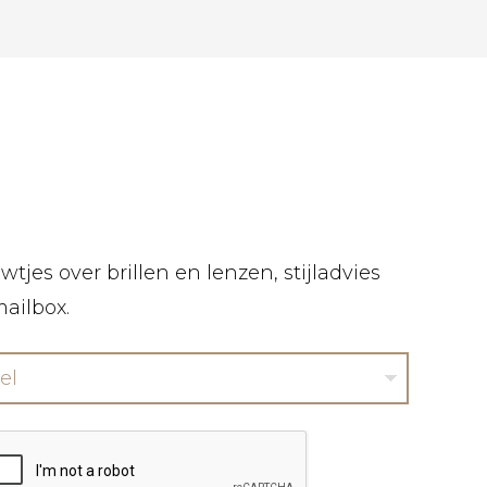
tjes over brillen en lenzen, stijladvies
mailbox.
el