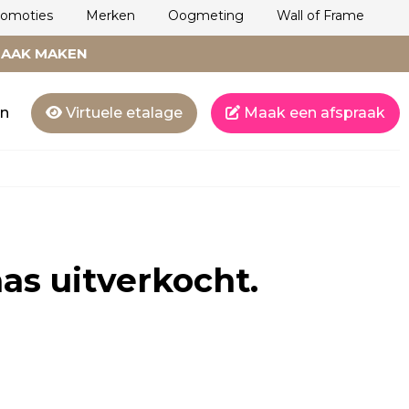
romoties
Merken
Oogmeting
Wall of Frame
RAAK MAKEN
en
Virtuele etalage
Maak een afspraak
aas uitverkocht.