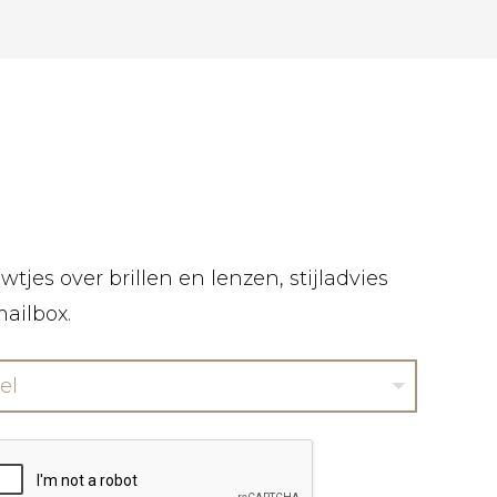
tjes over brillen en lenzen, stijladvies
mailbox.
el