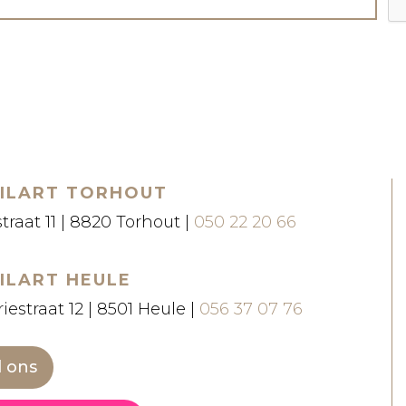
ILART TORHOUT
straat 11 | 8820 Torhout |
050 22 20 66
ILART HEULE
iestraat 12 | 8501 Heule |
056 37 07 76
l ons