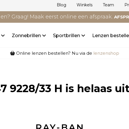
Blog
Winkels
Team
P
n? Graag! Maak eerst online een afspraak.
AFSP
n
Zonnebrillen
Sportbrillen
Lenzen bestell
Online lenzen bestellen? Nu via de
lenzenshop
7 9228/33 H
is helaas ui
RAY-BAN