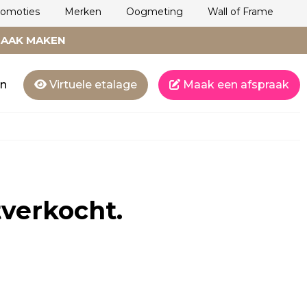
romoties
Merken
Oogmeting
Wall of Frame
RAAK MAKEN
en
Virtuele etalage
Maak een afspraak
tverkocht.