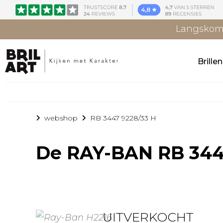
Langskome
Brille
webshop
RB 3447 9228/33 H
De
RAY-BAN RB 344
UITVERKOCHT