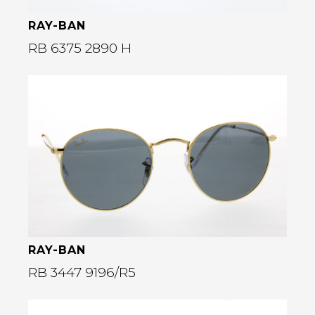
RAY-BAN
RB 6375 2890 H
Bekijk deze bril
rige
RAY-BAN
RB 3447 9196/R5