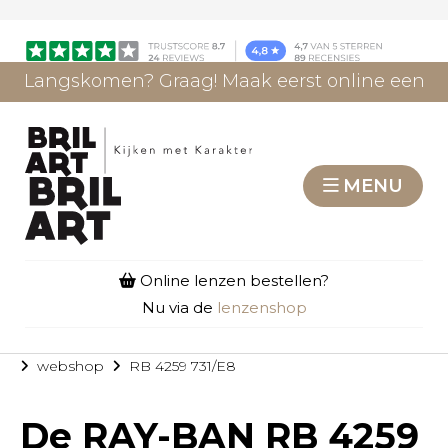
Langskomen? Graag! Maak eerst online een
afspraak.
AFSPRAAK MAKEN
MENU
Online lenzen bestellen?
Nu via de
lenzenshop
webshop
RB 4259 731/E8
De
RAY-BAN RB 4259