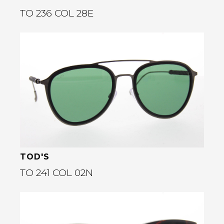
TO 236 COL 28E
Bekijk deze bril
rige
TOD'S
TO 241 COL 02N
Bekijk deze bril