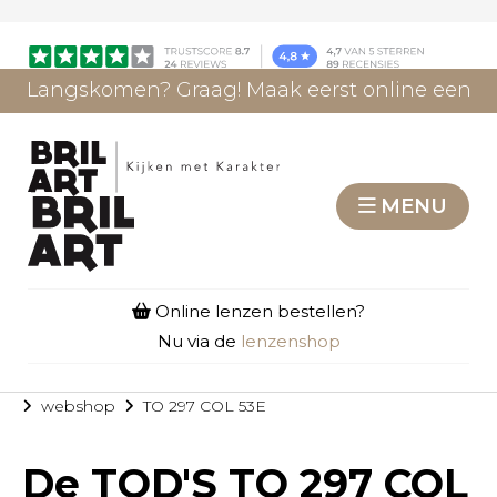
Langskomen? Graag! Maak eerst online een
afspraak.
AFSPRAAK MAKEN
MENU
Online lenzen bestellen?
Nu via de
lenzenshop
webshop
TO 297 COL 53E
De
TOD'S TO 297 COL