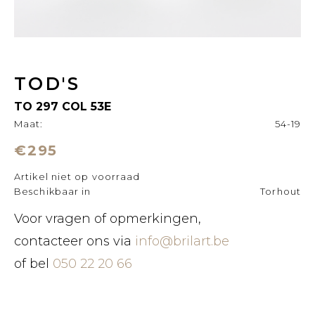
TOD'S
TO 297 COL 53E
Maat:
54-19
€295
Artikel niet op voorraad
Beschikbaar in
Torhout
Voor vragen of opmerkingen,
contacteer ons via
info@brilart.be
of bel
050 22 20 66