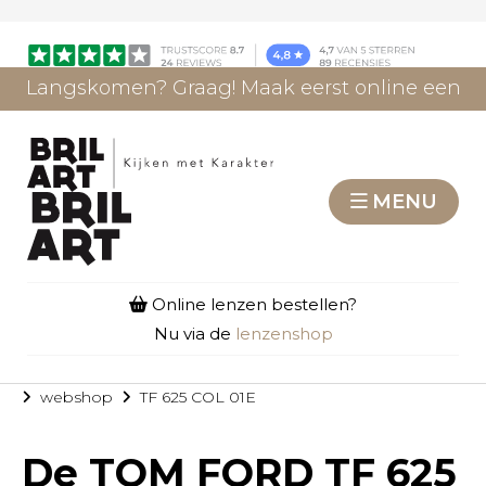
Langskomen? Graag! Maak eerst online een
afspraak.
AFSPRAAK MAKEN
MENU
Online lenzen bestellen?
Nu via de
lenzenshop
webshop
TF 625 COL 01E
De
TOM FORD TF 625