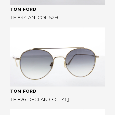
TOM FORD
TF 844 ANI COL 52H
Bekijk deze bril
rige
TOM FORD
TF 826 DECLAN COL 14Q