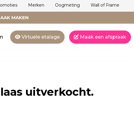
romoties
Merken
Oogmeting
Wall of Frame
RAAK MAKEN
en
Virtuele etalage
Maak een afspraak
laas uitverkocht.