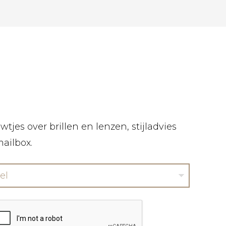
tjes over brillen en lenzen, stijladvies
mailbox.
el