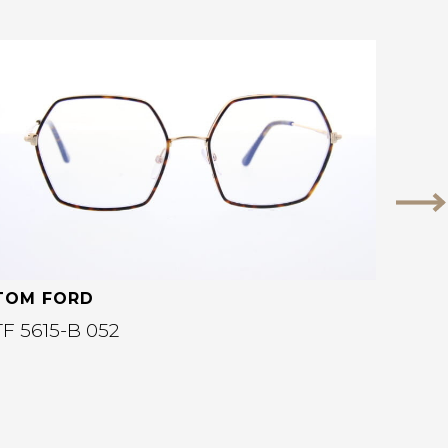
Bekijk deze bril
Vo
TOM FORD
TF 5615-B 052