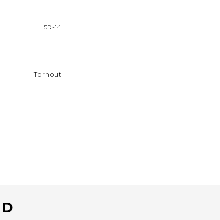
59-14
Torhout
RD