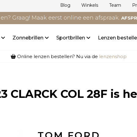
Blog
Winkels
Team
P
n? Graag! Maak eerst online een afspraak.
AFSP
n
Zonnebrillen
Sportbrillen
Lenzen bestell
Online lenzen bestellen? Nu via de
lenzenshop
3 CLARCK COL 28F
is he
TOM FORD