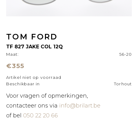
TOM FORD
TF 827 JAKE COL 12Q
Maat:
56-20
€355
Artikel niet op voorraad
Beschikbaar in
Torhout
Voor vragen of opmerkingen,
contacteer ons via
info@brilart.be
of bel
050 22 20 66