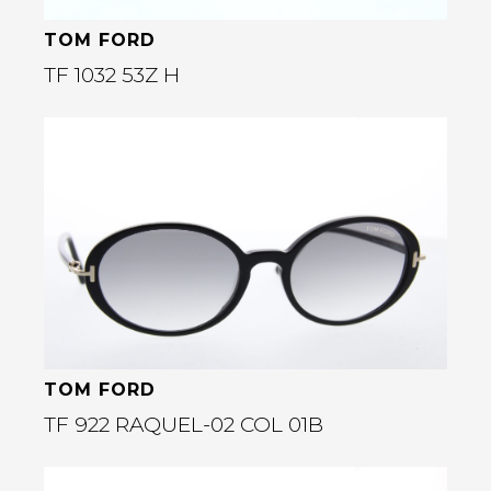
TOM FORD
TF 1032 53Z H
Bekijk deze bril
rige
TOM FORD
TF 922 RAQUEL-02 COL 01B