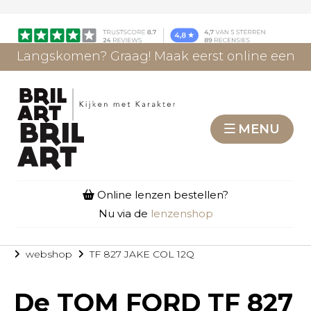
Langskomen? Graag! Maak eerst online een
afspraak.
AFSPRAAK MAKEN
MENU
Online lenzen bestellen?
Nu via de
lenzenshop
webshop
TF 827 JAKE COL 12Q
De
TOM FORD TF 827