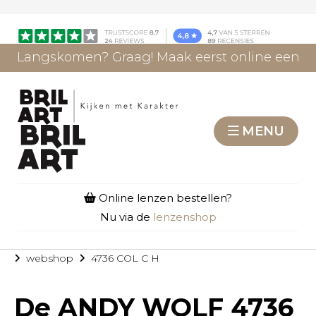
Langskomen? Graag! Maak eerst online een
afspraak.
AFSPRAAK MAKEN
MENU
Online lenzen bestellen?
Nu via de
lenzenshop
webshop
4736 COL C H
De
ANDY WOLF 4736