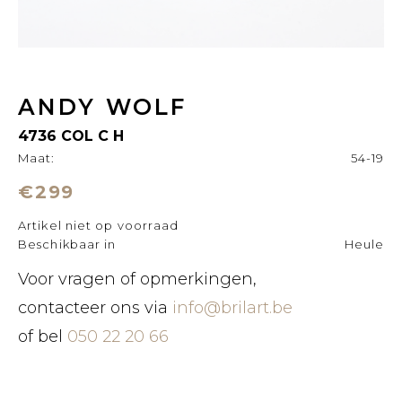
ANDY WOLF
4736 COL C H
Maat:
54-19
€299
Artikel niet op voorraad
Beschikbaar in
Heule
Voor vragen of opmerkingen,
contacteer ons via
info@brilart.be
of bel
050 22 20 66