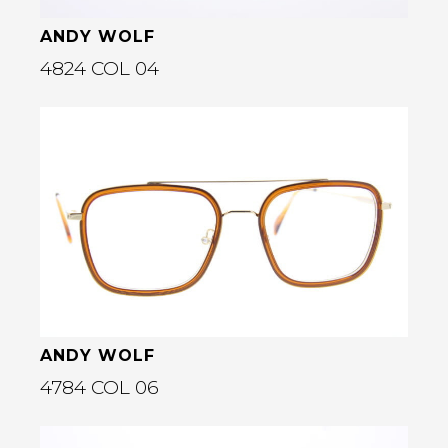
ANDY WOLF
4824 COL 04
Bekijk deze bril
rige
ANDY WOLF
4784 COL 06