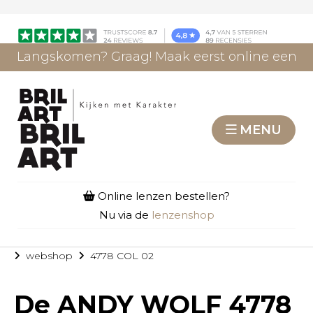
Langskomen? Graag! Maak eerst online een
afspraak.
AFSPRAAK MAKEN
MENU
Online lenzen bestellen?
Nu via de
lenzenshop
webshop
4778 COL 02
De
ANDY WOLF 4778