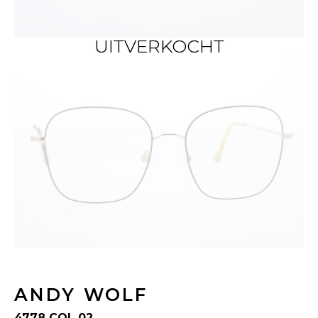
UITVERKOCHT
UITVERKOCHT
ANDY WOLF
4778 COL 02