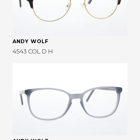
rige
ANDY WOLF
4543 COL D H
Bekijk deze bril