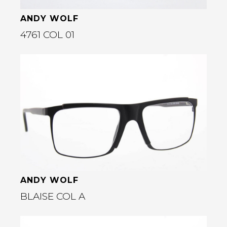
ANDY WOLF
4761 COL 01
Bekijk deze bril
rige
ANDY WOLF
BLAISE COL A