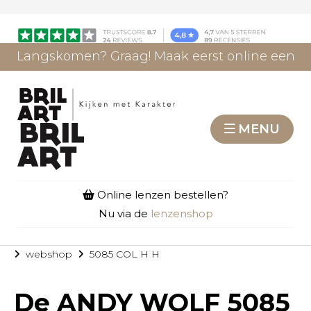
Langskomen? Graag! Maak eerst online een
afspraak.
AFSPRAAK MAKEN
MENU
Online lenzen bestellen?
Nu via de
lenzenshop
webshop
5085 COL H H
De
ANDY WOLF 5085