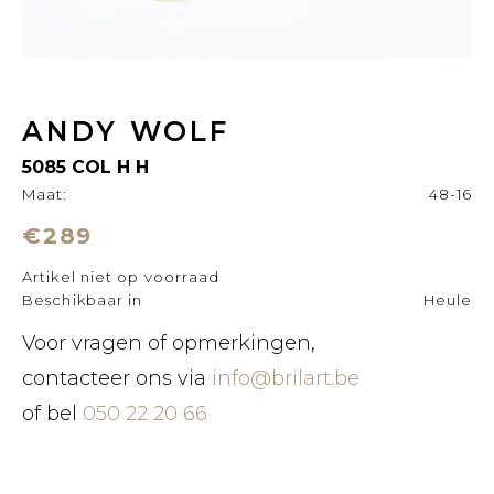
ANDY WOLF
5085 COL H H
Maat:
48-16
€289
Artikel niet op voorraad
Beschikbaar in
Heule
Voor vragen of opmerkingen,
contacteer ons via
info@brilart.be
of bel
050 22 20 66