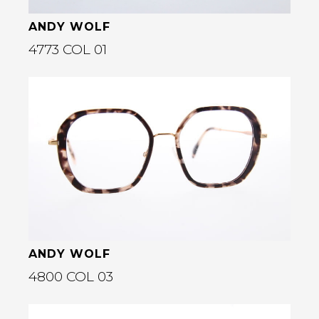
ANDY WOLF
4773 COL 01
Bekijk deze bril
rige
ANDY WOLF
4800 COL 03