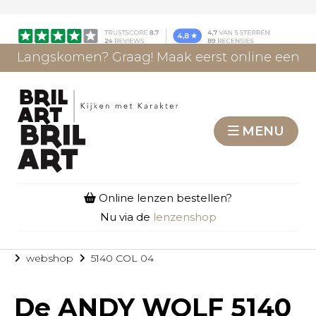
Langskomen? Graag! Maak eerst online een
afspraak.
AFSPRAAK MAKEN
MENU
Online lenzen bestellen?
Nu via de
lenzenshop
webshop
5140 COL 04
De
ANDY WOLF 5140