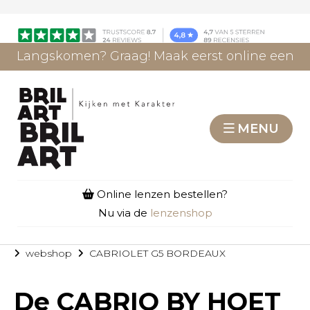
Langskomen? Graag! Maak eerst online een
afspraak.
AFSPRAAK MAKEN
MENU
Online lenzen bestellen?
Nu via de
lenzenshop
webshop
CABRIOLET G5 BORDEAUX
De
CABRIO BY HOET