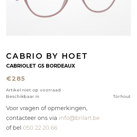
CABRIO BY HOET
CABRIOLET G5 BORDEAUX
€285
Artikel niet op voorraad
Beschikbaar in
Torhout
Voor vragen of opmerkingen,
contacteer ons via
info@brilart.be
of bel
050 22 20 66