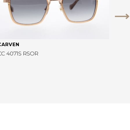
Vo
CARVEN
CC 4071S RSOR