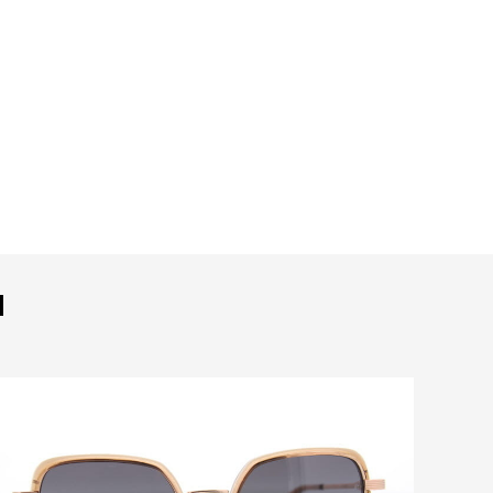
N
Bekijk deze bril