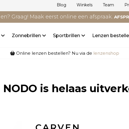
Blog
Winkels
Team
P
n? Graag! Maak eerst online een afspraak.
AFSP
n
Zonnebrillen
Sportbrillen
Lenzen bestell
Online lenzen bestellen? Nu via de
lenzenshop
0 NODO
is helaas uitverk
CARVEN