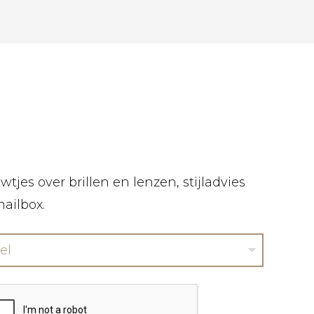
tjes over brillen en lenzen, stijladvies
mailbox.
el