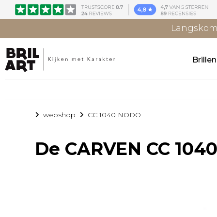
Langskome
Brille
webshop
CC 1040 NODO
De
CARVEN CC 104