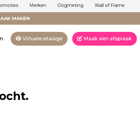
romoties
Merken
Oogmeting
Wall of Frame
RAAK MAKEN
en
Virtuele etalage
Maak een afspraak
ocht.