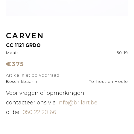
CARVEN
CC 1121 GRDO
Maat:
50-19
€375
Artikel niet op voorraad
Beschikbaar in
Torhout en Heule
Voor vragen of opmerkingen,
contacteer ons via
info@brilart.be
of bel
050 22 20 66