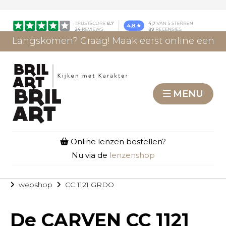
Langskomen? Graag! Maak eerst online een
afspraak.
AFSPRAAK MAKEN
MENU
Online lenzen bestellen?
Nu via de
lenzenshop
webshop
CC 1121 GRDO
De
CARVEN CC 1121