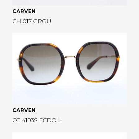
CARVEN
CH 017 GRGU
Bekijk deze bril
rige
CARVEN
CC 4103S ECDO H