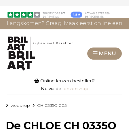
Langskomen? Graag! Maak eerst online een
afspraak.
AFSPRAAK MAKEN
MENU
Online lenzen bestellen?
Nu via de
lenzenshop
webshop
CH 0335O 005
De
CHLOE CH 0335O