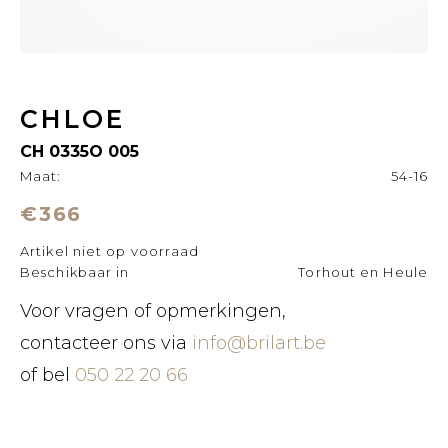
CHLOE
CH 0335O 005
Maat:
54-16
€366
Artikel niet op voorraad
Beschikbaar in
Torhout en Heule
Voor vragen of opmerkingen,
contacteer ons via
info@brilart.be
of bel
050 22 20 66