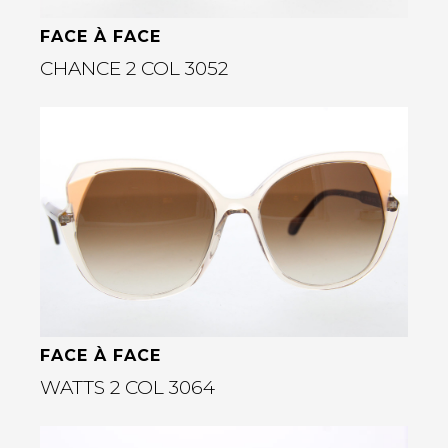
FACE À FACE
CHANCE 2 COL 3052
Bekijk deze bril
rige
FACE À FACE
WATTS 2 COL 3064